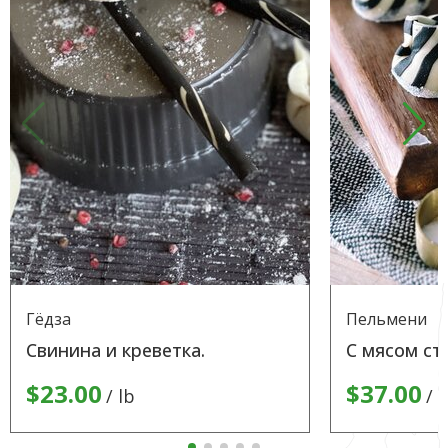
Гёдза
Пельмени
Свинина и креветка.
С мясом ст
$23.00
$37.00
lb
l